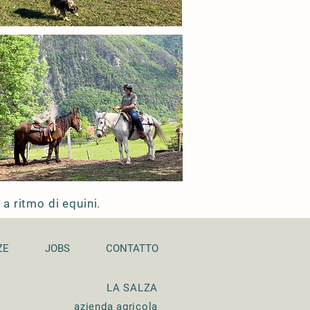
 a ritmo di equini.
ZE
JOBS
CONTATTO
L
A SALZA
azienda agricola