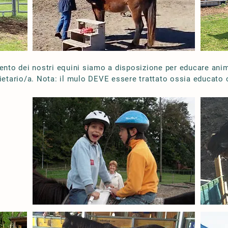
mento dei nostri equini siamo a disposizione per educare anim
ietario/a. Nota: il mulo DEVE essere trattato ossia educato 