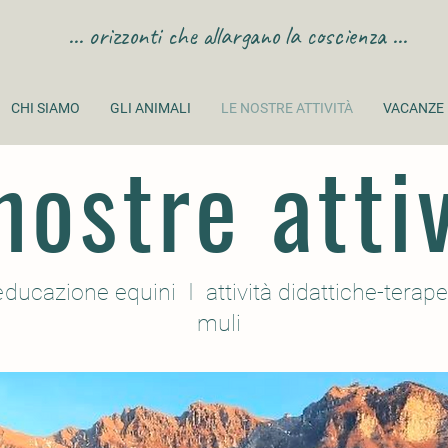
... orizzonti che allargano la coscienza ...
CHI SIAMO
GLI ANIMALI
LE NOSTRE ATTIVITÀ
VACANZE
nostre atti
e
ducazione equini
I
attività didattiche-terap
muli