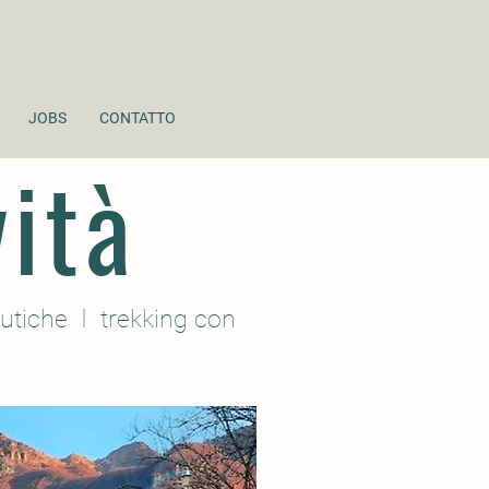
JOBS
CONTATTO
vità
eutiche
I
trekking con